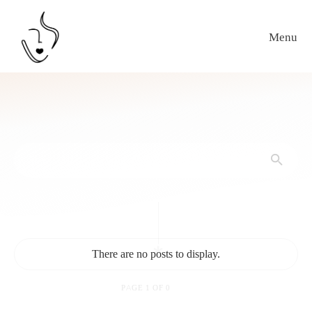
Menu
PAGE
1
OF
0